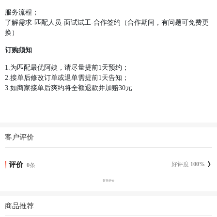
服务流程；

了解需求-匹配人员-面试试工-合作签约（合作期间，有问题可免费更
换）
订购须知
1.为匹配最优阿姨，请尽量提前1天预约；

2.接单后修改订单或退单需提前1天告知；

3.如商家接单后爽约将全额退款并加赔30元
客户评价
评价
好评度
100
%
0
条
暂无评价
商品推荐