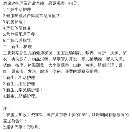
房保健护理及产后宫缩、恶露观察与指导。

1.产妇生活护理；

2.健康护理及产褥期常见病预防；

3.乳房护理；

4.产妇体型修复；

5.营养搭配月子餐；

6.产妇心理指导。

二、新生儿护理

主要观察新生儿的健康状况，宝宝正确哺乳、喂养、呵护、洗澡、穿
衣、换洗尿布、物品消毒、早期智力开发、婴儿被动操、婴儿洗澡、
抚触、按摩、体温测量、大小便观察，口腔、黄疸、脐部护理，臀
红、尿布疹、发热、腹泻、便秘、啼哭的观察及护理。

1.新生儿生活护理；

2.新生儿卫生护理；

3.新生儿常见病护理；

4.新生儿脐部护理。

注：

1.双胞胎加收工资30%，早产儿加收工资的15%，妊娠期间有糖尿病的
需提前告知；

2.服务周期：7天/月。
