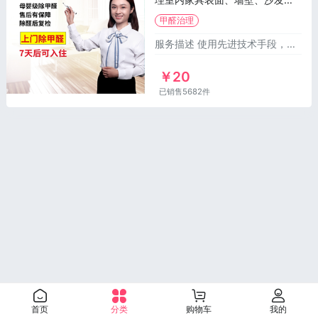
床垫、窗帘、天花板等，治理完
甲醛治理
成后再上门复检，确认各项达标
即可放心入住。 购买此服务需要
服务描述 使用先进技术手段，治理室内家具表面、墙壁、沙发、床垫、窗帘、天花板等，治理完成后再上门复检，确认各项达标即可放心入住。购
您根据房屋的建筑面积进行下单
20元/m²（50m²起，不足50平
￥20
米按50m²收费），如有加盖、赠
已销售5682件
送等超出建筑面积的情况，请按
照实际面积下单。
首页
分类
购物车
我的