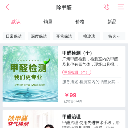
除甲醛
默认
销量
价格
新品
日常保洁
深度保洁
开荒保洁
擦玻璃
筛选
甲醛检测（个）
广州甲醛检测，检测室内的甲醛
及其他有毒气体，现场出具报
告。检测内容为甲醛、TVOC、
甲醛检测 （个）
苯、甲苯、二甲苯。 检测报告收
费为99元/个。
服务描述 检测室内的甲醛及其他有毒气体，现场出具报告。检测内容为甲醛、TVOC、苯、甲苯、二甲苯。 服务流程：1. 确认点数在线下
￥99
已销售674件
甲醛治理
甲醛治理 使用先进技术手段，治
理室内家具表面、墙壁、沙发、